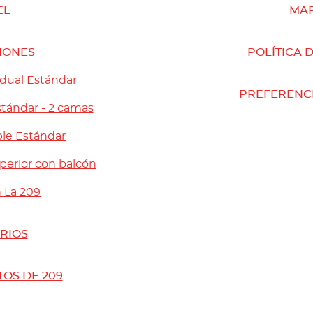
EL
MA
IONES
POLÍTICA 
idual Estándar
PREFERENCI
tándar - 2 camas
le Estándar
perior con balcón
 La 209
RIOS
TOS DE 209