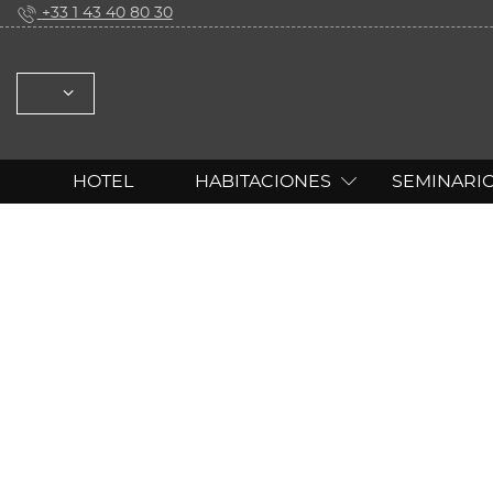
+33 1 43 40 80 30
SELECCIONE: FRANÇAIS ENGLISH ESPAÑOL
HOTEL
HABITACIONES
SEMINARI