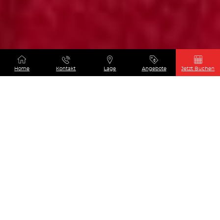
01
Home
Kontakt
Lage
Angebote
Jetzt Buchen
Willkommen im
Hotel Le 209
Eine moderne Pause im
Herzen von Paris