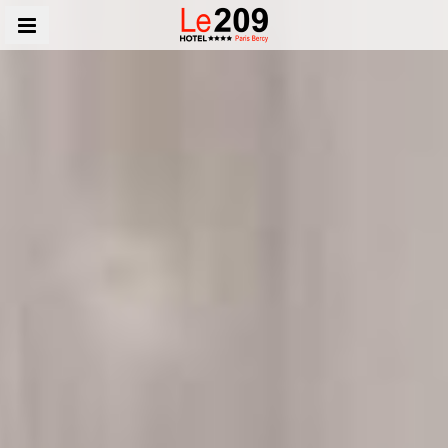
MENÜ
209